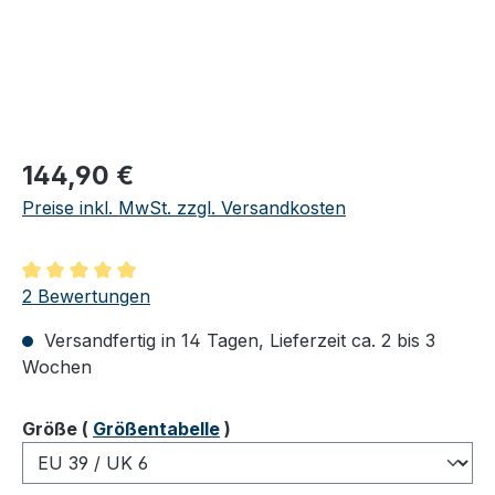
Regulärer Preis:
144,90 €
Preise inkl. MwSt. zzgl. Versandkosten
Durchschnittliche Bewertung von 5 von 5 Sternen
2 Bewertungen
Versandfertig in 14 Tagen, Lieferzeit ca. 2 bis 3
Wochen
auswählen
Größe
(
Größentabelle
)