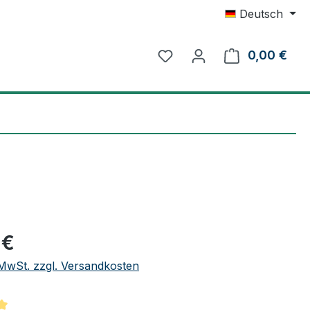
Deutsch
0,00 €
Ware
eis:
 €
. MwSt. zzgl. Versandkosten