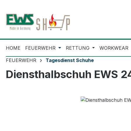
m Hauptinhalt springen
Zur Suche springen
Zur Hauptnavigation springen
HOME
FEUERWEHR
RETTUNG
WORKWEAR
FEUERWEHR
Tagesdienst Schuhe
Diensthalbschuh EWS 2
Bildergalerie überspringen