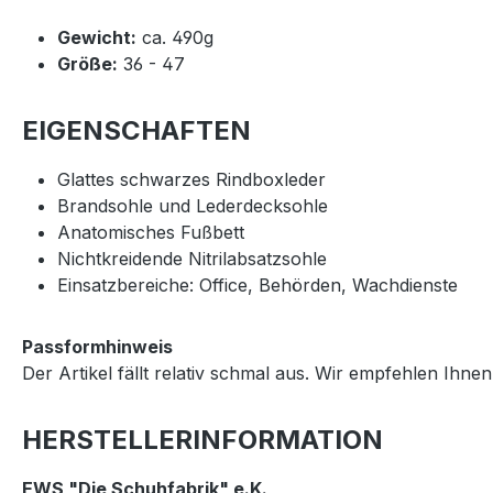
Gewicht:
ca. 490g
Größe:
36 - 47
EIGENSCHAFTEN
Glattes schwarzes Rindboxleder
Brandsohle und Lederdecksohle
Anatomisches Fußbett
Nichtkreidende Nitrilabsatzsohle
Einsatzbereiche: Office, Behörden, Wachdienste
Passformhinweis
Der Artikel fällt relativ schmal aus. Wir empfehlen Ih
HERSTELLERINFORMATION
EWS "Die Schuhfabrik" e.K.