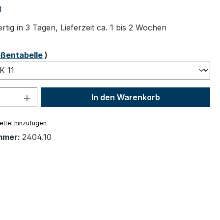
tliche Bewertung von 5 von 5 Sternen
g
tig in 3 Tagen, Lieferzeit ca. 1 bis 2 Wochen
ählen
ßentabelle
)
 Anzahl: Gib den gewünschten Wert ein 
In den Warenkorb
ttel hinzufügen
mmer:
2404.10