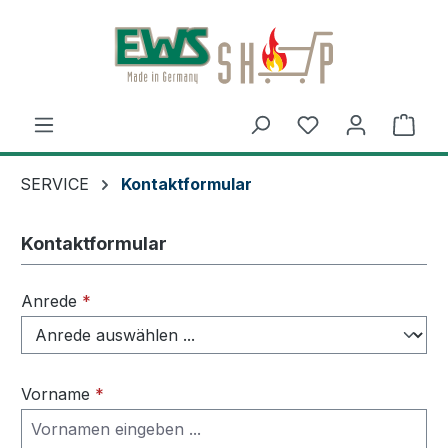
Zum Hauptinhalt springen
Du hast 0 Produ
Ware
SERVICE
Kontaktformular
Kontaktformular
Anrede
*
Vorname
*