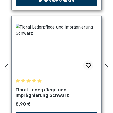
In den Warenkorb
Durchschnittliche Bewertung von 5 von 5 Sternen
Floral Lederpflege und
Imprägnierung Schwarz
Regulärer Preis:
8,90 €