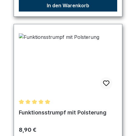
In den Warenkorb
Durchschnittliche Bewertung von 5 von 5 Sternen
Funktionsstrumpf mit Polsterung
Regulärer Preis:
8,90 €