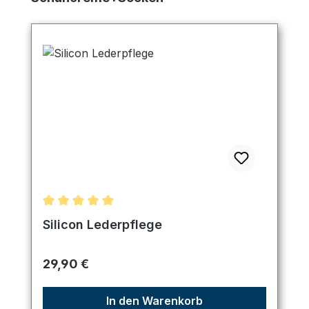
Durchschnittliche Bewertung von 5 von 5 Sternen
Silicon Lederpflege
Regulärer Preis:
29,90 €
In den Warenkorb