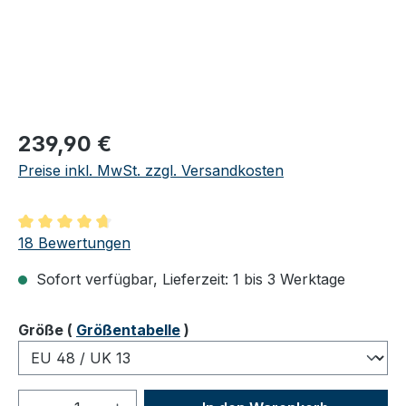
Regulärer Preis:
239,90 €
Preise inkl. MwSt. zzgl. Versandkosten
Durchschnittliche Bewertung von 4.83 von 5 Sternen
18 Bewertungen
Sofort verfügbar, Lieferzeit: 1 bis 3 Werktage
auswählen
Größe
(
Größentabelle
)
Produkt Anzahl: Gib den gewünschten We