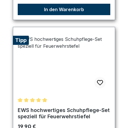
In den Warenkorb
Tipp
Durchschnittliche Bewertung von 5 von 5 Sternen
EWS hochwertiges Schuhpflege-Set
speziell für Feuerwehrstiefel
Regulärer Preis:
19,90 €