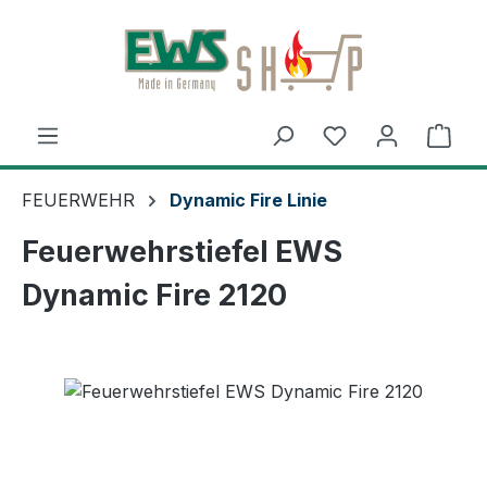
Zum Hauptinhalt springen
Ware
FEUERWEHR
Dynamic Fire Linie
Feuerwehrstiefel EWS
Dynamic Fire 2120
Bildergalerie überspringen