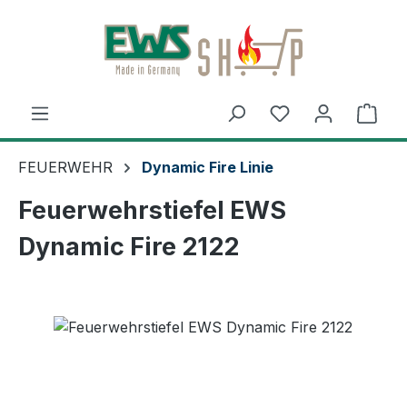
Zum Hauptinhalt springen
Ware
FEUERWEHR
Dynamic Fire Linie
Feuerwehrstiefel EWS
Dynamic Fire 2122
Bildergalerie überspringen