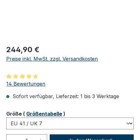
Regulärer Preis:
244,90 €
Preise inkl. MwSt. zzgl. Versandkosten
Durchschnittliche Bewertung von 4.86 von 5 Sternen
14 Bewertungen
Sofort verfügbar, Lieferzeit: 1 bis 3 Werktage
auswählen
Größe
(
Größentabelle
)
Produkt Anzahl: Gib den gewünschten We