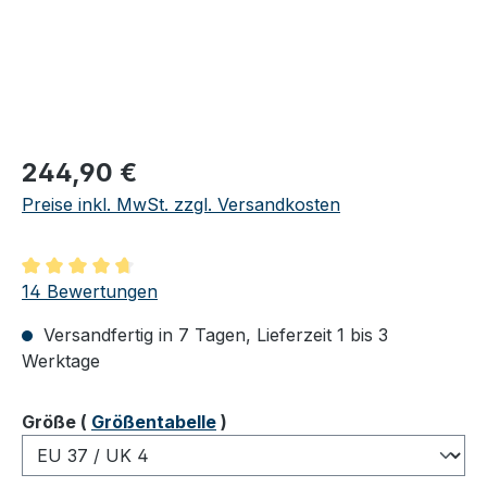
Regulärer Preis:
244,90 €
Preise inkl. MwSt. zzgl. Versandkosten
Durchschnittliche Bewertung von 4.86 von 5 Sternen
14 Bewertungen
Versandfertig in 7 Tagen, Lieferzeit 1 bis 3
Werktage
auswählen
Größe
(
Größentabelle
)