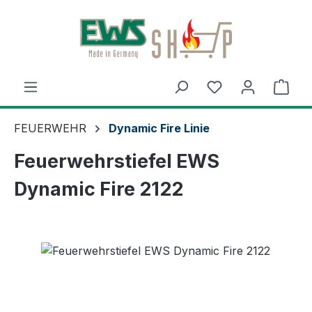
Zum Hauptinhalt springen
Ware
FEUERWEHR
Dynamic Fire Linie
Feuerwehrstiefel EWS
Dynamic Fire 2122
Bildergalerie überspringen