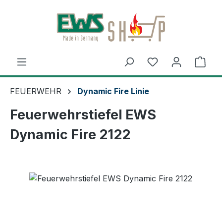
Zum Hauptinhalt springen
Ware
FEUERWEHR
Dynamic Fire Linie
Feuerwehrstiefel EWS
Dynamic Fire 2122
Bildergalerie überspringen