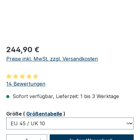
Regulärer Preis:
244,90 €
Preise inkl. MwSt. zzgl. Versandkosten
Durchschnittliche Bewertung von 4.86 von 5 Sternen
14 Bewertungen
Sofort verfügbar, Lieferzeit: 1 bis 3 Werktage
auswählen
Größe
(
Größentabelle
)
Produkt Anzahl: Gib den gewünschten We