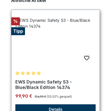
Ähnliche Artikel
Rabatt
%
Tipp
Durchschnittliche Bewertung von 5 von 5 Sternen
EWS Dynamic Safety S3 -
Blue/Black Edition 14374
Regulärer Preis:
Verkaufspreis:
99,90 €
124,90 €
(20.02% gespart)
Details