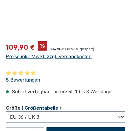
Verkaufspreis:
%
109,90 €
Regulärer Preis:
134,90 €
(18.53% gespart)
Preise inkl. MwSt. zzgl. Versandkosten
Durchschnittliche Bewertung von 4.75 von 5 Sternen
8 Bewertungen
Sofort verfügbar, Lieferzeit: 1 bis 3 Werktage
auswählen
Größe
(
Größentabelle
)