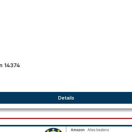
on 14374
Details