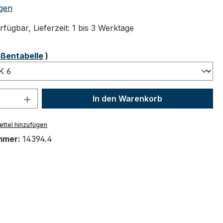
tliche Bewertung von 4.75 von 5 Sternen
gen
fügbar, Lieferzeit: 1 bis 3 Werktage
ählen
ßentabelle
)
 Anzahl: Gib den gewünschten Wert ein 
In den Warenkorb
ttel hinzufügen
mmer:
14394.4