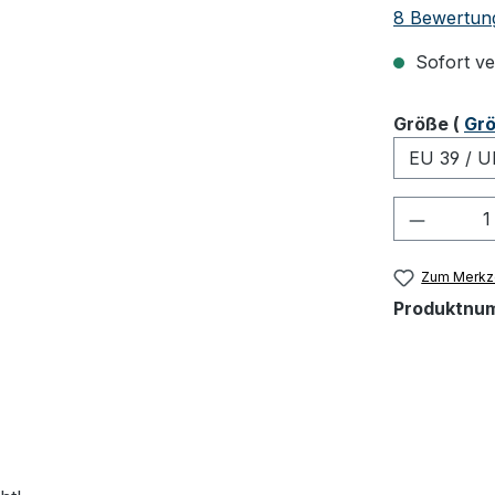
Durchschnit
8 Bewertun
Sofort ver
ausw
Größe
(
Grö
Produkt
Zum Merkze
Produktnu