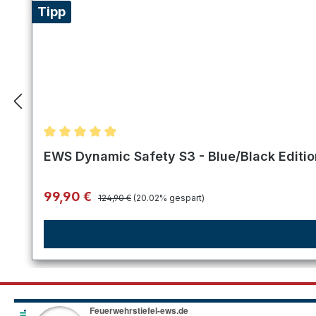
Tipp
Durchschnittliche Bewertung von 5 von 5 Sternen
EWS Dynamic Safety S3 - Blue/Black Editi
Regulärer Preis:
Verkaufspreis:
99,90 €
124,90 €
(20.02% gespart)