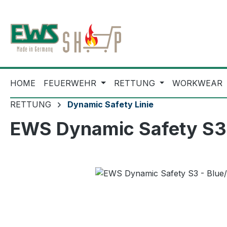
m Hauptinhalt springen
Zur Suche springen
Zur Hauptnavigation springen
HOME
FEUERWEHR
RETTUNG
WORKWEAR
RETTUNG
Dynamic Safety Linie
EWS Dynamic Safety S3 -
Bildergalerie überspringen