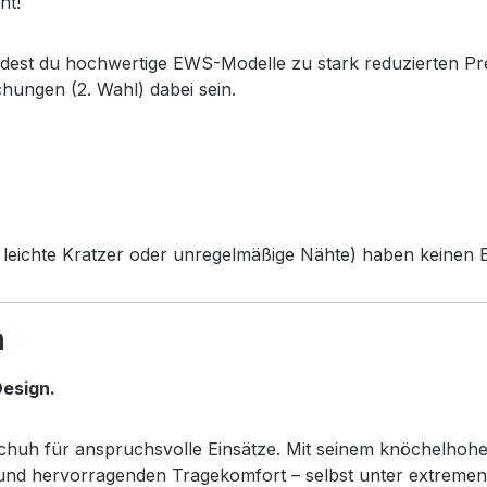
ht!
ndest du hochwertige EWS-Modelle zu stark reduzierten Pr
chungen (2. Wahl) dabei sein.
leichte Kratzer oder unregelmäßige Nähte) haben keinen Ei
h
esign.
sschuh für anspruchsvolle Einsätze. Mit seinem knöchelhoh
z und hervorragenden Tragekomfort – selbst unter extreme