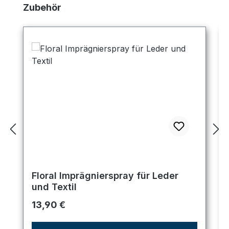
Produktgalerie überspringen
Zubehör
Floral Imprägnierspray für Leder
und Textil
Regulärer Preis:
13,90 €