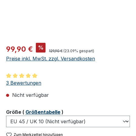
Verkaufspreis:
%
99,90 €
Regulärer Preis:
129,90 €
(23.09% gespart)
Preise inkl. MwSt. zzgl. Versandkosten
Durchschnittliche Bewertung von 5 von 5 Sternen
3 Bewertungen
Nicht verfügbar
auswählen
Größe
(
Größentabelle
)
Zum Merkzettel hinzufügen