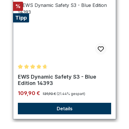
Rabatt
%
Tipp
Durchschnittliche Bewertung von 4.8 von 5 Stern
EWS Dynamic Safety S3 - Blue
Edition 14393
Regulärer Preis:
Verkaufspreis:
109,90 €
139,90 €
(21.44% gespart)
Details