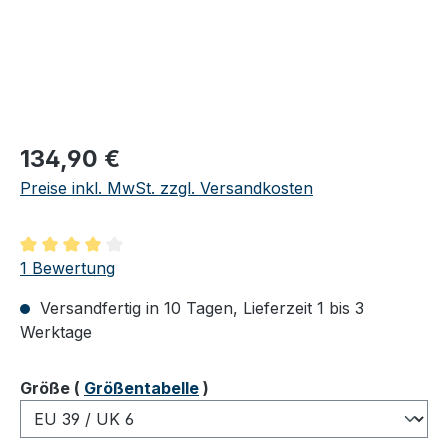
Regulärer Preis:
134,90 €
Preise inkl. MwSt. zzgl. Versandkosten
Durchschnittliche Bewertung von 4 von 5 Sternen
1 Bewertung
Versandfertig in 10 Tagen, Lieferzeit 1 bis 3
Werktage
auswählen
Größe
(
Größentabelle
)