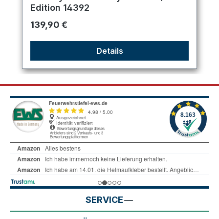
Edition 14392
Regulärer Preis:
139,90 €
Details
SERVICE