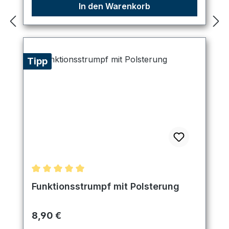
In den Warenkorb
Tipp
Durchschnittliche Bewertung von 5 von 5 Sternen
Funktionsstrumpf mit Polsterung
Regulärer Preis:
8,90 €