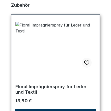
Produktgalerie überspringen
Zubehör
Floral Imprägnierspray für Leder
und Textil
Regulärer Preis:
13,90 €