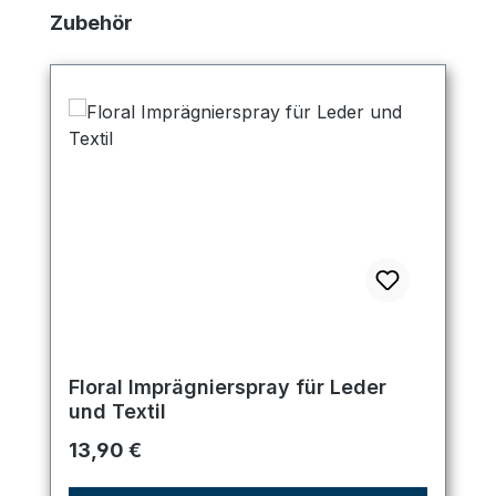
Produktgalerie überspringen
Zubehör
Floral Imprägnierspray für Leder
und Textil
Regulärer Preis:
13,90 €