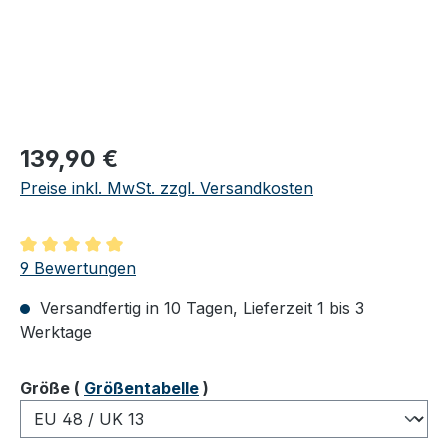
Regulärer Preis:
139,90 €
Preise inkl. MwSt. zzgl. Versandkosten
Durchschnittliche Bewertung von 5 von 5 Sternen
9 Bewertungen
Versandfertig in 10 Tagen, Lieferzeit 1 bis 3
Werktage
auswählen
Größe
(
Größentabelle
)