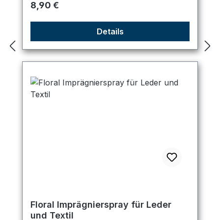
Regulärer Preis:
8,90 €
Details
Floral Imprägnierspray für Leder
und Textil