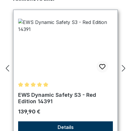
Durchschnittliche Bewertung von 4.89 von 5 Ster
EWS Dynamic Safety S3 - Red
Edition 14391
Regulärer Preis:
139,90 €
Details