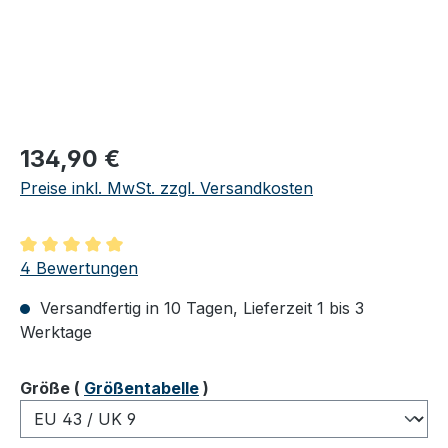
Regulärer Preis:
134,90 €
Preise inkl. MwSt. zzgl. Versandkosten
Durchschnittliche Bewertung von 5 von 5 Sternen
4 Bewertungen
Versandfertig in 10 Tagen, Lieferzeit 1 bis 3
Werktage
auswählen
Größe
(
Größentabelle
)