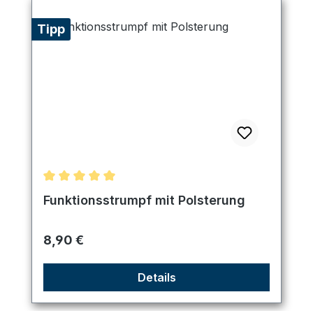
Tipp
Durchschnittliche Bewertung von 5 von 5 Sternen
Funktionsstrumpf mit Polsterung
Regulärer Preis:
8,90 €
Details