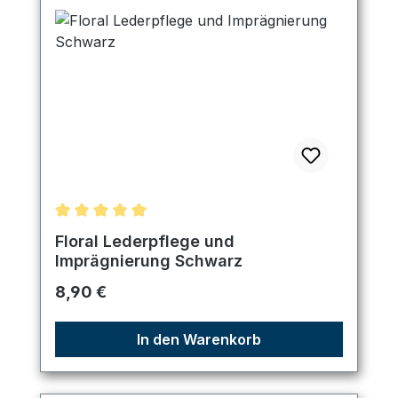
Durchschnittliche Bewertung von 5 von 5 Sternen
Floral Lederpflege und
Imprägnierung Schwarz
Regulärer Preis:
8,90 €
In den Warenkorb