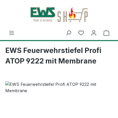
Zum Hauptinhalt springen
Ware
EWS Feuerwehrstiefel Profi
ATOP 9222 mit Membrane
Bildergalerie überspringen