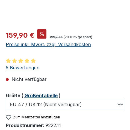
Verkaufspreis:
%
159,90 €
Regulärer Preis:
199,90 €
(20.01% gespart)
Preise inkl. MwSt. zzgl. Versandkosten
Durchschnittliche Bewertung von 5 von 5 Sternen
5 Bewertungen
Nicht verfügbar
auswählen
Größe
(
Größentabelle
)
Zum Merkzettel hinzufügen
Produktnummer:
9222.11