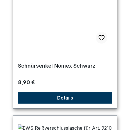
Schnürsenkel Nomex Schwarz
Regulärer Preis:
8,90 €
Details