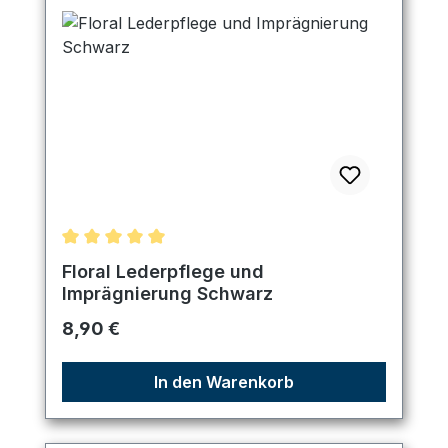
Durchschnittliche Bewertung von 5 von 5 Sternen
Floral Lederpflege und
Imprägnierung Schwarz
Regulärer Preis:
8,90 €
In den Warenkorb