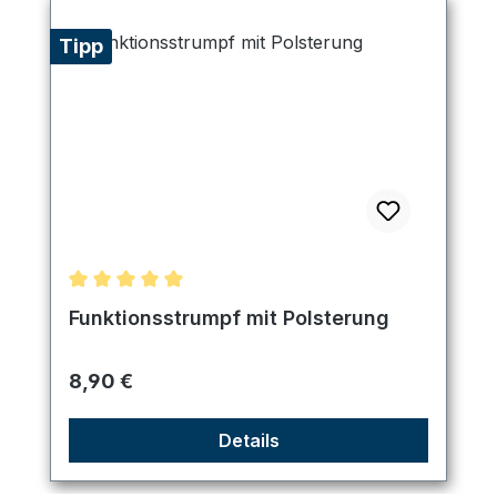
Tipp
Durchschnittliche Bewertung von 5 von 5 Sternen
Funktionsstrumpf mit Polsterung
Regulärer Preis:
8,90 €
Details