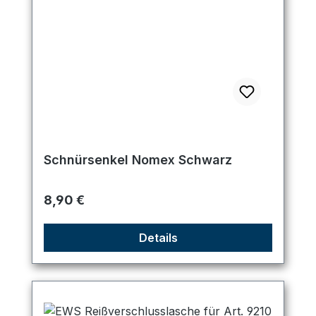
Schnürsenkel Nomex Schwarz
Regulärer Preis:
8,90 €
Details