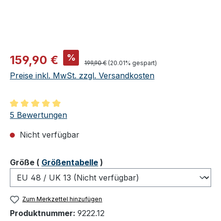
Verkaufspreis:
%
159,90 €
Regulärer Preis:
199,90 €
(20.01% gespart)
Preise inkl. MwSt. zzgl. Versandkosten
Durchschnittliche Bewertung von 5 von 5 Sternen
5 Bewertungen
Nicht verfügbar
auswählen
Größe
(
Größentabelle
)
Zum Merkzettel hinzufügen
Produktnummer:
9222.12