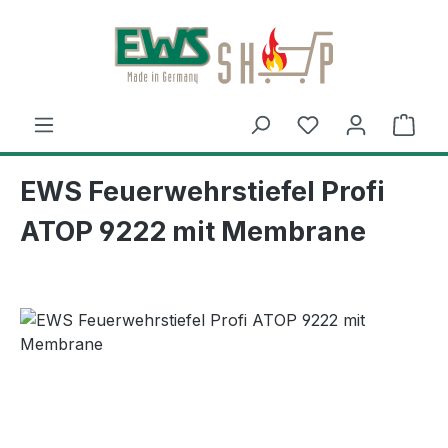
Zum Hauptinhalt springen
Ware
EWS Feuerwehrstiefel Profi
ATOP 9222 mit Membrane
Bildergalerie überspringen