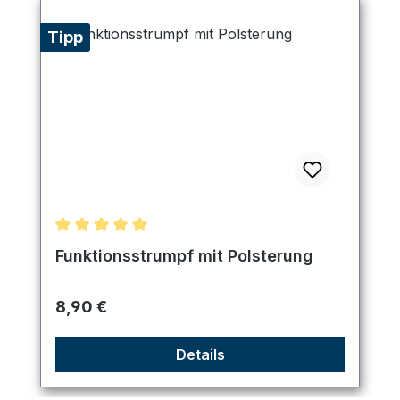
Tipp
Durchschnittliche Bewertung von 5 von 5 Sternen
Funktionsstrumpf mit Polsterung
Regulärer Preis:
8,90 €
Details