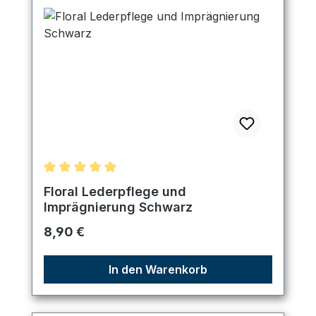
Durchschnittliche Bewertung von 5 von 5 Sternen
Floral Lederpflege und
Imprägnierung Schwarz
Regulärer Preis:
8,90 €
In den Warenkorb