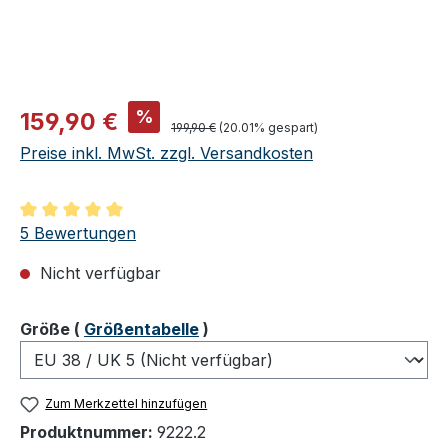
Verkaufspreis:
%
159,90 €
Regulärer Preis:
199,90 €
(20.01% gespart)
Preise inkl. MwSt. zzgl. Versandkosten
Durchschnittliche Bewertung von 5 von 5 Sternen
5 Bewertungen
Nicht verfügbar
auswählen
Größe
(
Größentabelle
)
Zum Merkzettel hinzufügen
Produktnummer:
9222.2