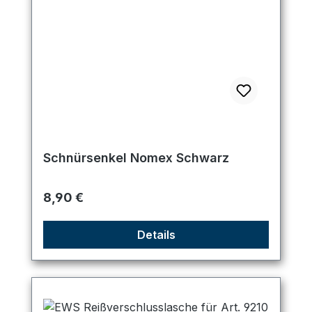
Schnürsenkel Nomex Schwarz
Regulärer Preis:
8,90 €
Details