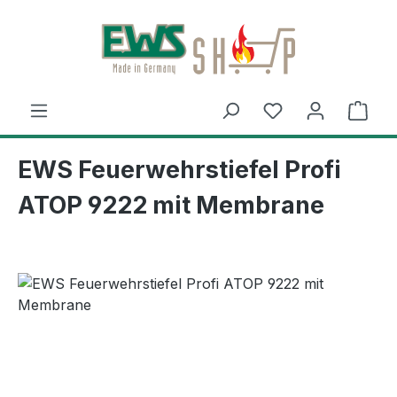
Zum Hauptinhalt springen
Ware
EWS Feuerwehrstiefel Profi
ATOP 9222 mit Membrane
Bildergalerie überspringen