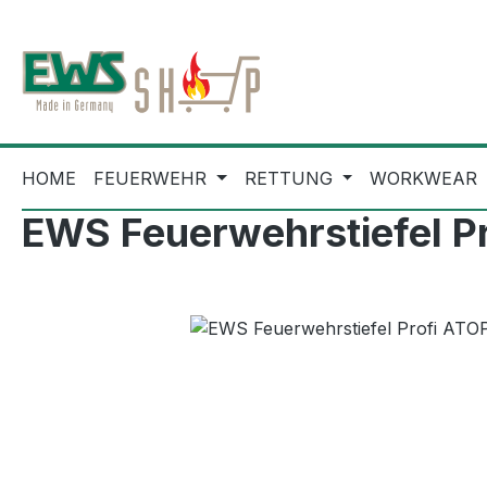
m Hauptinhalt springen
Zur Suche springen
Zur Hauptnavigation springen
HOME
FEUERWEHR
RETTUNG
WORKWEAR
EWS Feuerwehrstiefel P
Bildergalerie überspringen