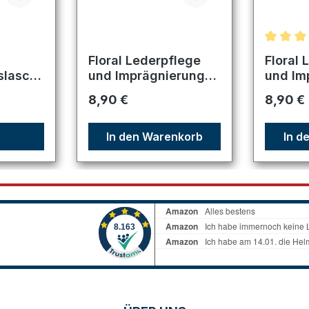
Durchsc
Floral Lederpflege
Floral 
slasch
und Imprägnierung
und Im
 /
Farblos
Schwa
Regulärer Preis:
Regulär
8,90 €
8,90 €
 / 9220
In den Warenkorb
In d