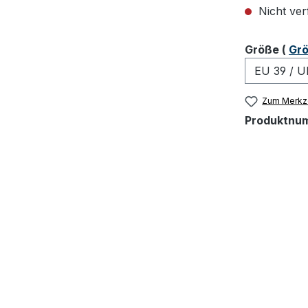
Nicht ver
ausw
Größe
(
Grö
Zum Merkze
Produktnu