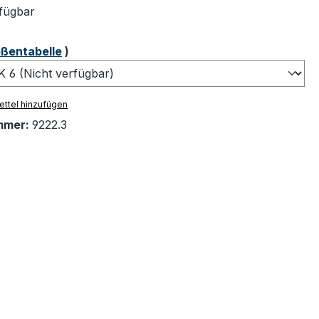
fügbar
ählen
ßentabelle
)
ttel hinzufügen
mmer:
9222.3