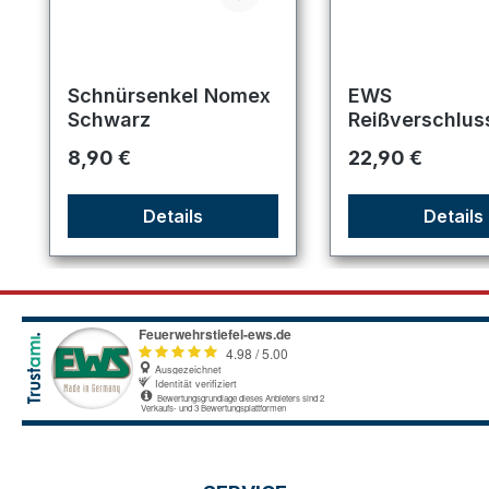
Schnürsenkel Nomex
EWS
Schwarz
Reißverschlus
e für Art. 9210
Regulärer Preis:
Regulärer Preis:
8,90 €
22,90 €
9205-1 / 9224
Details
Details