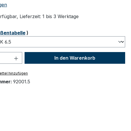
tliche Bewertung von 4.83 von 5 Sternen
gen
fügbar, Lieferzeit: 1 bis 3 Werktage
ählen
ßentabelle
)
 Anzahl: Gib den gewünschten Wert ein 
In den Warenkorb
ttel hinzufügen
mmer:
92001.5