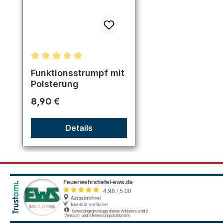
Durchschnittliche Bewertung von 5 von 5 Sternen
Funktionsstrumpf mit
Polsterung
Regulärer Preis:
8,90 €
Details