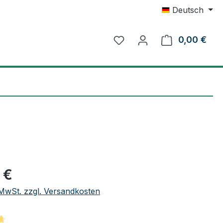
Deutsch
0,00 €
Ware
eis:
 €
. MwSt. zzgl. Versandkosten