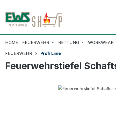
m Hauptinhalt springen
Zur Suche springen
Zur Hauptnavigation springen
HOME
FEUERWEHR
RETTUNG
WORKWEAR
FEUERWEHR
Profi Linie
Feuerwehrstiefel Schaft
Bildergalerie überspringen