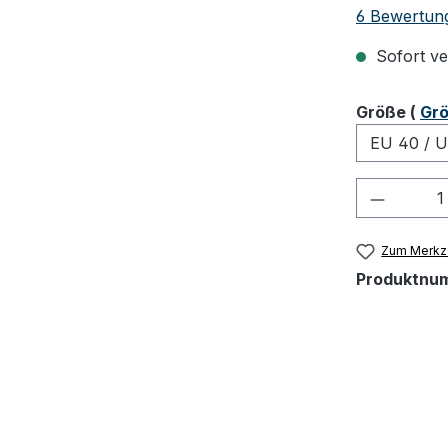
Durchschnit
6 Bewertun
Sofort ver
ausw
Größe
(
Grö
Produkt
Zum Merkze
Produktnu