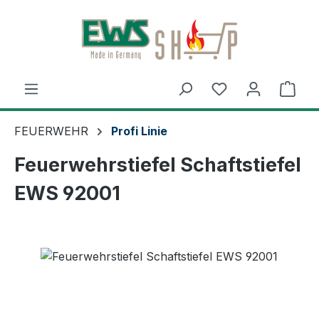
Zum Hauptinhalt springen
Ware
FEUERWEHR
Profi Linie
Feuerwehrstiefel Schaftstiefel
EWS 92001
Bildergalerie überspringen