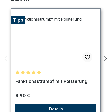
Tipp
Durchschnittliche Bewertung von 5 von 5 Sternen
Funktionsstrumpf mit Polsterung
Regulärer Preis:
8,90 €
Details