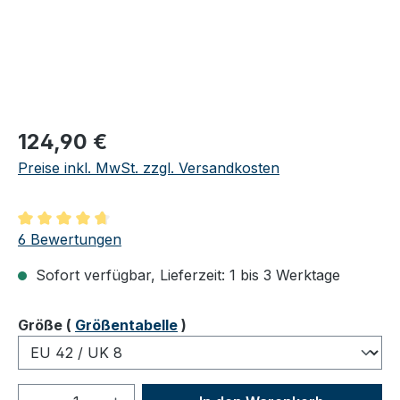
Regulärer Preis:
124,90 €
Preise inkl. MwSt. zzgl. Versandkosten
Durchschnittliche Bewertung von 4.83 von 5 Sternen
6 Bewertungen
Sofort verfügbar, Lieferzeit: 1 bis 3 Werktage
auswählen
Größe
(
Größentabelle
)
Produkt Anzahl: Gib den gewünschten We