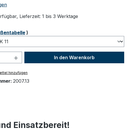
tliche Bewertung von 4.67 von 5 Sternen
gen
fügbar, Lieferzeit: 1 bis 3 Werktage
ählen
ßentabelle
)
 Anzahl: Gib den gewünschten Wert ein 
In den Warenkorb
ttel hinzufügen
mmer:
2007.13
nd Einsatzbereit!