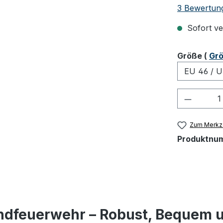
Durchschnit
3 Bewertun
Sofort ver
ausw
Größe
(
Grö
Produkt
Zum Merkze
Produktnu
gendfeuerwehr – Robust, Bequem u