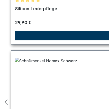
Durchschnittliche Bewertung von 5 von 5 Sternen
Silicon Lederpflege
Regulärer Preis:
29,90 €