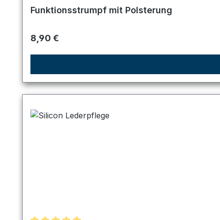
Durchschnittliche Bewertung von 5 von 5 Sternen
Funktionsstrumpf mit Polsterung
Regulärer Preis:
8,90 €