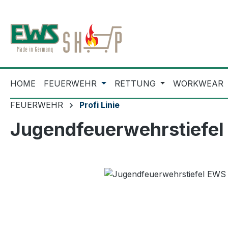
m Hauptinhalt springen
Zur Suche springen
Zur Hauptnavigation springen
HOME
FEUERWEHR
RETTUNG
WORKWEAR
FEUERWEHR
Profi Linie
Jugendfeuerwehrstiefel
Bildergalerie überspringen