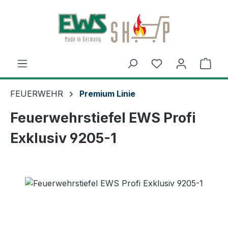
Zum Hauptinhalt springen
Ware
FEUERWEHR
Premium Linie
Feuerwehrstiefel EWS Profi
Exklusiv 9205-1
Bildergalerie überspringen