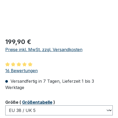
Regulärer Preis:
199,90 €
Preise inkl. MwSt. zzgl. Versandkosten
Durchschnittliche Bewertung von 5 von 5 Sternen
16 Bewertungen
Versandfertig in 7 Tagen, Lieferzeit 1 bis 3
Werktage
auswählen
Größe
(
Größentabelle
)