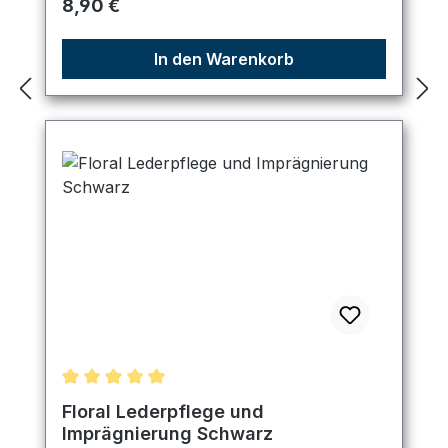
Regulärer Preis:
8,90 €
In den Warenkorb
Durchschnittliche Bewertung von 5 von 5 Sternen
Floral Lederpflege und
Imprägnierung Schwarz