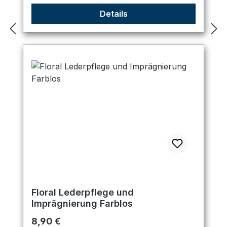
Details
Floral Lederpflege und
Imprägnierung Farblos
Regulärer Preis:
8,90 €