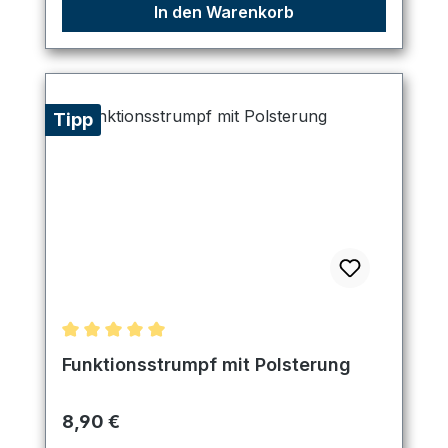
In den Warenkorb
Tipp
Durchschnittliche Bewertung von 5 von 5 Sternen
Funktionsstrumpf mit Polsterung
Regulärer Preis:
8,90 €