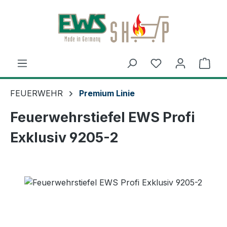
Zum Hauptinhalt springen
Ware
FEUERWEHR
Premium Linie
Feuerwehrstiefel EWS Profi
Exklusiv 9205-2
Bildergalerie überspringen