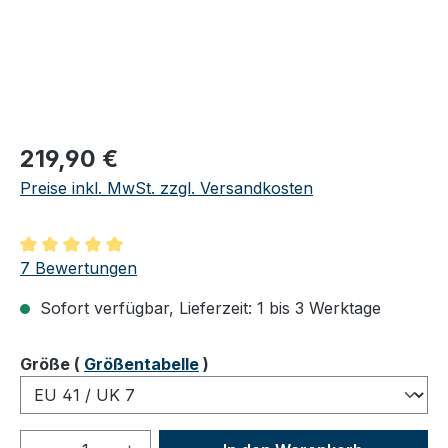
Regulärer Preis:
219,90 €
Preise inkl. MwSt. zzgl. Versandkosten
Durchschnittliche Bewertung von 5 von 5 Sternen
7 Bewertungen
Sofort verfügbar, Lieferzeit: 1 bis 3 Werktage
auswählen
Größe
(
Größentabelle
)
Produkt Anzahl: Gib den gewünschten We