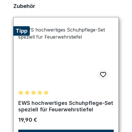
Produktgalerie überspringen
Zubehör
Tipp
Durchschnittliche Bewertung von 5 von 5 Sternen
EWS hochwertiges Schuhpflege-Set
speziell für Feuerwehrstiefel
Regulärer Preis:
19,90 €