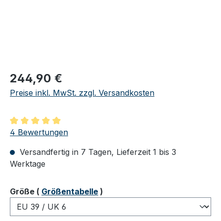
Regulärer Preis:
244,90 €
Preise inkl. MwSt. zzgl. Versandkosten
Durchschnittliche Bewertung von 5 von 5 Sternen
4 Bewertungen
Versandfertig in 7 Tagen, Lieferzeit 1 bis 3
Werktage
auswählen
Größe
(
Größentabelle
)