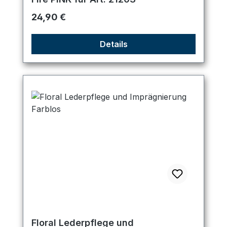
Regulärer Preis:
24,90 €
Details
Floral Lederpflege und