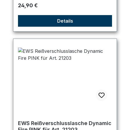
Regulärer Preis:
24,90 €
Details
EWS Reißverschlusslasche Dynamic
Fire PINK für Art. 21203