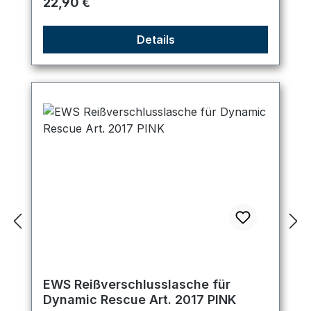
Regulärer Preis:
22,90 €
Details
EWS Reißverschlusslasche für
Dynamic Rescue Art. 2017 PINK