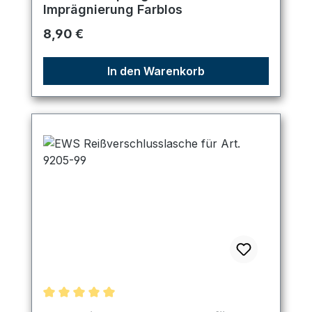
Imprägnierung Farblos
Regulärer Preis:
8,90 €
In den Warenkorb
Durchschnittliche Bewertung von 5 von 5 Sternen