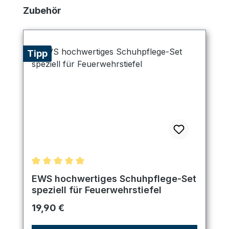
Produktgalerie überspringen
Zubehör
Tipp
Durchschnittliche Bewertung von 5 von 5 Sternen
EWS hochwertiges Schuhpflege-Set
speziell für Feuerwehrstiefel
Regulärer Preis:
19,90 €