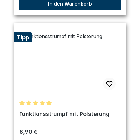
In den Warenkorb
Tipp
Durchschnittliche Bewertung von 5 von 5 Sternen
Funktionsstrumpf mit Polsterung
Regulärer Preis:
8,90 €