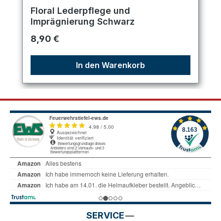
Durchschnittliche Bewertung von 5 von 5 Sternen
Floral Lederpflege und
Imprägnierung Schwarz
Regulärer Preis:
8,90 €
In den Warenkorb
SERVICE