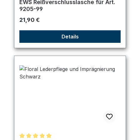
EWS Reißverschlusslasche für Art.
9205-99
Regulärer Preis:
21,90 €
Details