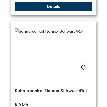
Details
Schnürsenkel Nomex Schwarz/Rot
Regulärer Preis:
8,90 €