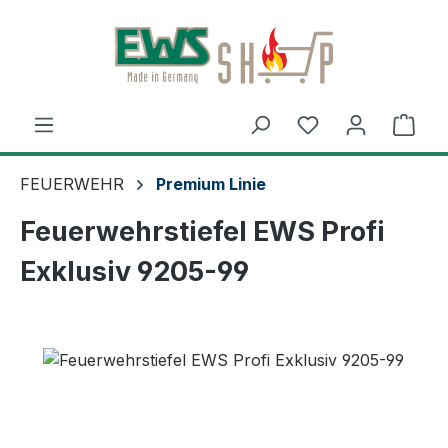
Zum Hauptinhalt springen
Ware
FEUERWEHR
Premium Linie
Feuerwehrstiefel EWS Profi
Exklusiv 9205-99
Bildergalerie überspringen