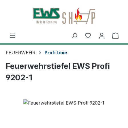
Zum Hauptinhalt springen
Ware
FEUERWEHR
Profi Linie
Feuerwehrstiefel EWS Profi
9202-1
Bildergalerie überspringen