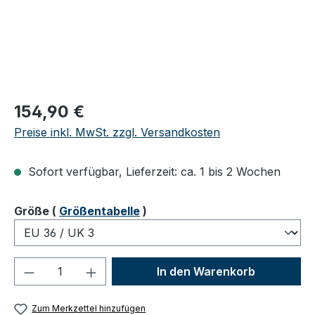
Regulärer Preis:
154,90 €
Preise inkl. MwSt. zzgl. Versandkosten
Sofort verfügbar, Lieferzeit: ca. 1 bis 2 Wochen
auswählen
Größe
(
Größentabelle
)
Produkt Anzahl: Gib den gewünschten We
In den Warenkorb
Zum Merkzettel hinzufügen