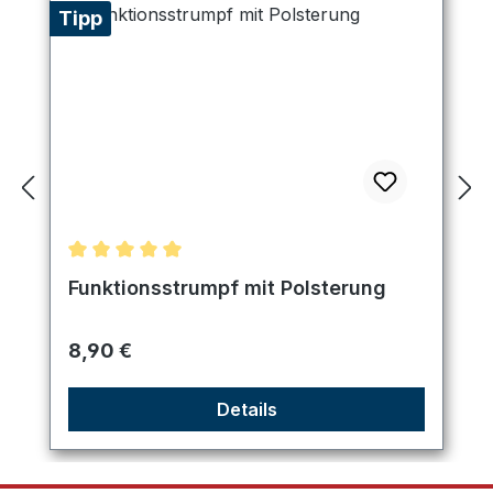
Tipp
Durchschnittliche Bewertung von 5 von 5 Sternen
Funktionsstrumpf mit Polsterung
Regulärer Preis:
8,90 €
Details