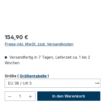
Regulärer Preis:
154,90 €
Preise inkl. MwSt. zzgl. Versandkosten
Versandfertig in 7 Tagen, Lieferzeit ca. 1 bis 2
Wochen
auswählen
Größe
(
Größentabelle
)
Produkt Anzahl: Gib den gewünschten We
In den Warenkorb