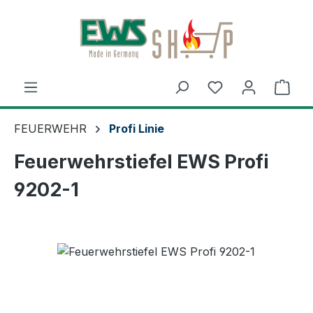
Zum Hauptinhalt springen
Ware
FEUERWEHR
Profi Linie
Feuerwehrstiefel EWS Profi
9202-1
Bildergalerie überspringen