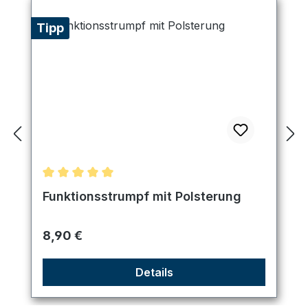
Tipp
Durchschnittliche Bewertung von 5 von 5 Sternen
Funktionsstrumpf mit Polsterung
Regulärer Preis:
8,90 €
Details