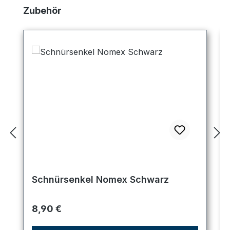
Produktgalerie überspringen
Zubehör
Schnürsenkel Nomex Schwarz
Regulärer Preis:
8,90 €