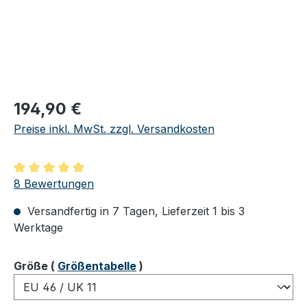
Regulärer Preis:
194,90 €
Preise inkl. MwSt. zzgl. Versandkosten
Durchschnittliche Bewertung von 5 von 5 Sternen
8 Bewertungen
Versandfertig in 7 Tagen, Lieferzeit 1 bis 3
Werktage
auswählen
Größe
(
Größentabelle
)