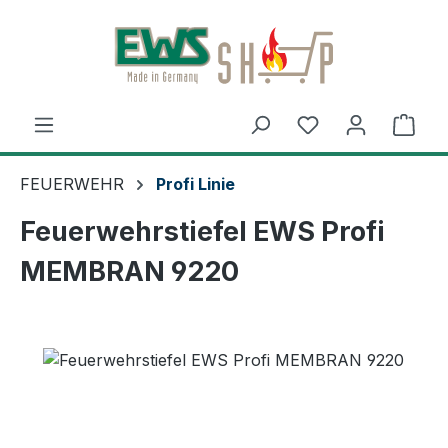
Zum Hauptinhalt springen
Ware
FEUERWEHR
Profi Linie
Feuerwehrstiefel EWS Profi
MEMBRAN 9220
Bildergalerie überspringen