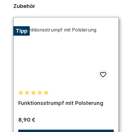
Produktgalerie überspringen
Zubehör
Tipp
Durchschnittliche Bewertung von 5 von 5 Sternen
Funktionsstrumpf mit Polsterung
Regulärer Preis:
8,90 €