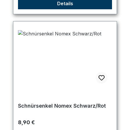
Details
Schnürsenkel Nomex Schwarz/Rot
Regulärer Preis:
8,90 €