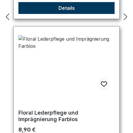
Details
Floral Lederpflege und
Imprägnierung Farblos
Regulärer Preis:
8,90 €