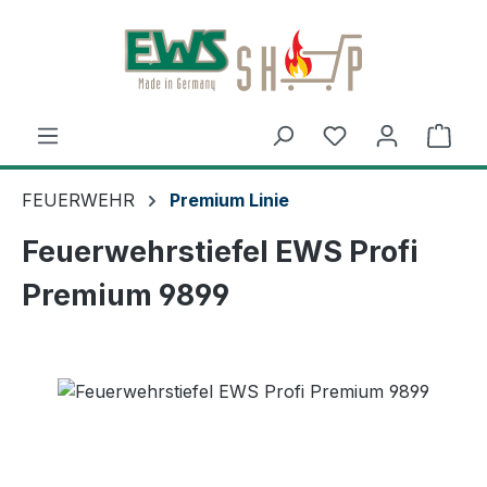
Zum Hauptinhalt springen
Ware
FEUERWEHR
Premium Linie
Feuerwehrstiefel EWS Profi
Premium 9899
Bildergalerie überspringen