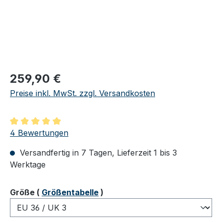
Regulärer Preis:
259,90 €
Preise inkl. MwSt. zzgl. Versandkosten
Durchschnittliche Bewertung von 5 von 5 Sternen
4 Bewertungen
Versandfertig in 7 Tagen, Lieferzeit 1 bis 3
Werktage
auswählen
Größe
(
Größentabelle
)