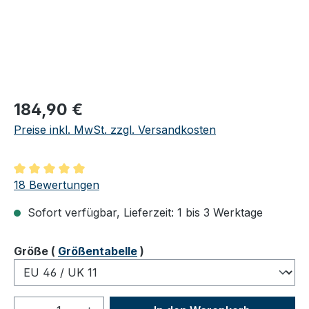
Regulärer Preis:
184,90 €
Preise inkl. MwSt. zzgl. Versandkosten
Durchschnittliche Bewertung von 5 von 5 Sternen
18 Bewertungen
Sofort verfügbar, Lieferzeit: 1 bis 3 Werktage
auswählen
Größe
(
Größentabelle
)
Produkt Anzahl: Gib den gewünschten We