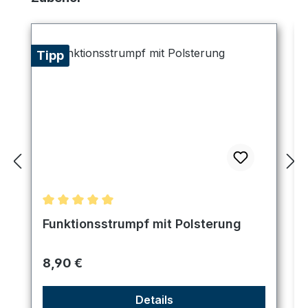
Tipp
Durchschnittliche Bewertung von 5 von 5 Sternen
Funktionsstrumpf mit Polsterung
Regulärer Preis:
8,90 €
Details