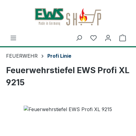
Zum Hauptinhalt springen
Ware
FEUERWEHR
Profi Linie
Feuerwehrstiefel EWS Profi XL
9215
Bildergalerie überspringen