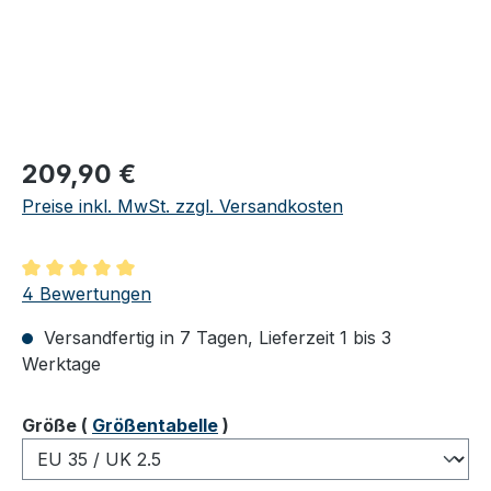
Regulärer Preis:
209,90 €
Preise inkl. MwSt. zzgl. Versandkosten
Durchschnittliche Bewertung von 5 von 5 Sternen
4 Bewertungen
Versandfertig in 7 Tagen, Lieferzeit 1 bis 3
Werktage
auswählen
Größe
(
Größentabelle
)