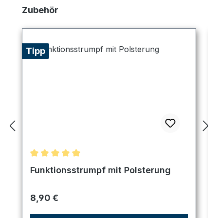
Produktgalerie überspringen
Zubehör
Tipp
Durchschnittliche Bewertung von 5 von 5 Sternen
Funktionsstrumpf mit Polsterung
Regulärer Preis:
8,90 €