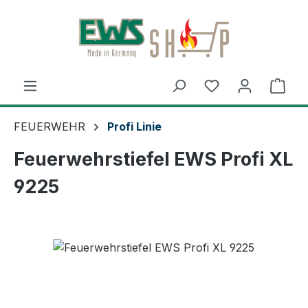
Zum Hauptinhalt springen
Ware
FEUERWEHR
Profi Linie
Feuerwehrstiefel EWS Profi XL
9225
Bildergalerie überspringen