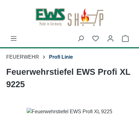
Zum Hauptinhalt springen
Ware
FEUERWEHR
Profi Linie
Feuerwehrstiefel EWS Profi XL
9225
Bildergalerie überspringen