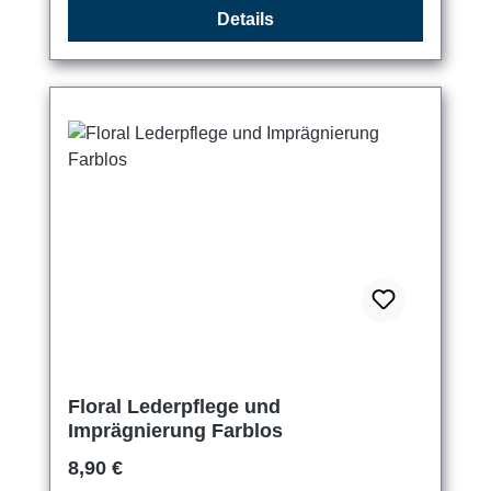
Details
Floral Lederpflege und
Imprägnierung Farblos
Regulärer Preis:
8,90 €