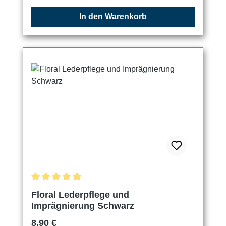
In den Warenkorb
Durchschnittliche Bewertung von 5 von 5 Sternen
Floral Lederpflege und
Imprägnierung Schwarz
Regulärer Preis:
8,90 €