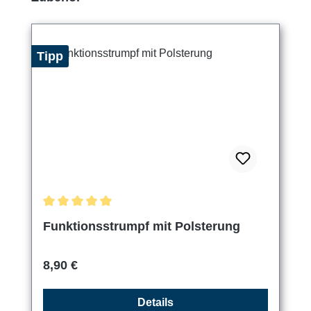
Tipp
Durchschnittliche Bewertung von 5 von 5 Sternen
Funktionsstrumpf mit Polsterung
Regulärer Preis:
8,90 €
Details