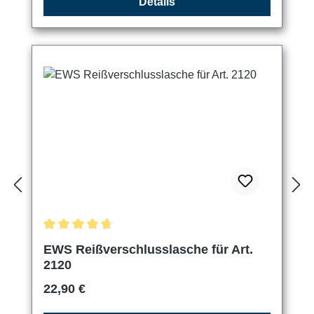
Details
Durchschnittliche Bewertung von 4.67 von 5 Sternen
EWS Reißverschlusslasche für Art.
2120
Regulärer Preis:
22,90 €