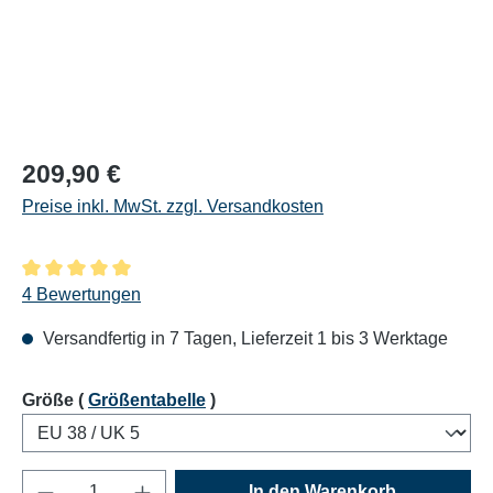
Regulärer Preis:
209,90 €
Preise inkl. MwSt. zzgl. Versandkosten
Durchschnittliche Bewertung von 5 von 5 Sternen
4 Bewertungen
Versandfertig in 7 Tagen, Lieferzeit 1 bis 3 Werktage
auswählen
Größe
(
Größentabelle
)
Produkt Anzahl: Gib den gewünschten Wert e
In den Warenkorb