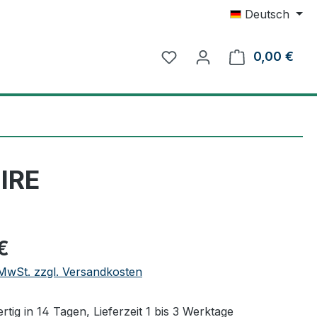
Deutsch
0,00 €
Ware
FIRE
eis:
€
. MwSt. zzgl. Versandkosten
tig in 14 Tagen, Lieferzeit 1 bis 3 Werktage