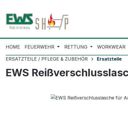
m Hauptinhalt springen
Zur Suche springen
Zur Hauptnavigation springen
HOME
FEUERWEHR
RETTUNG
WORKWEAR
ERSATZTEILE / PFLEGE & ZUBEHÖR
Ersatzteile
EWS Reißverschlusslasc
Bildergalerie überspringen