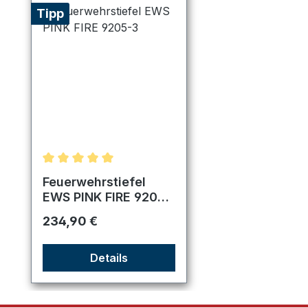
Tipp
Durchschnittliche Bewertung von 5 von 5 Sternen
Feuerwehrstiefel
EWS PINK FIRE 9205-
3
Regulärer Preis:
234,90 €
Details