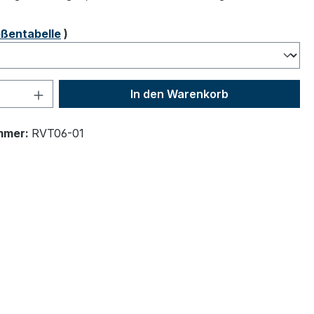
ählen
ßentabelle
)
 Anzahl: Gib den gewünschten Wert ein 
In den Warenkorb
mmer:
RVT06-01