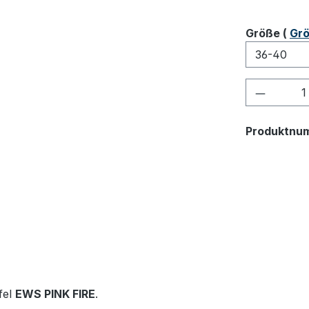
ausw
Größe
(
Grö
Produkt
Produktnu
fel
EWS PINK FIRE
.