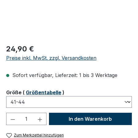
Regulärer Preis:
24,90 €
Preise inkl. MwSt. zzgl. Versandkosten
Sofort verfügbar, Lieferzeit: 1 bis 3 Werktage
auswählen
Größe
(
Größentabelle
)
Produkt Anzahl: Gib den gewünschten We
In den Warenkorb
Zum Merkzettel hinzufügen