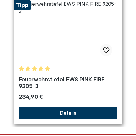
Tipp
Durchschnittliche Bewertung von 5 von 5 Sternen
Feuerwehrstiefel EWS PINK FIRE
9205-3
Regulärer Preis:
234,90 €
Details