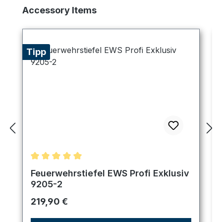
Produktgalerie überspringen
Accessory Items
Tipp
Durchschnittliche Bewertung von 5 von 5 Sternen
Feuerwehrstiefel EWS Profi Exklusiv
9205-2
Regulärer Preis:
219,90 €