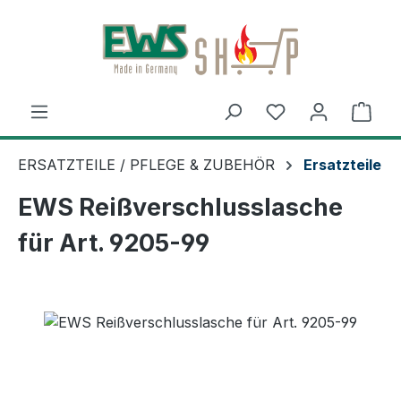
Zum Hauptinhalt springen
Ware
ERSATZTEILE / PFLEGE & ZUBEHÖR
Ersatzteile
EWS Reißverschlusslasche
für Art. 9205-99
Bildergalerie überspringen