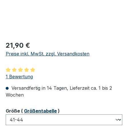
Regulärer Preis:
21,90 €
Preise inkl. MwSt. zzgl. Versandkosten
Durchschnittliche Bewertung von 5 von 5 Sternen
1 Bewertung
Versandfertig in 14 Tagen, Lieferzeit ca. 1 bis 2
Wochen
auswählen
Größe
(
Größentabelle
)