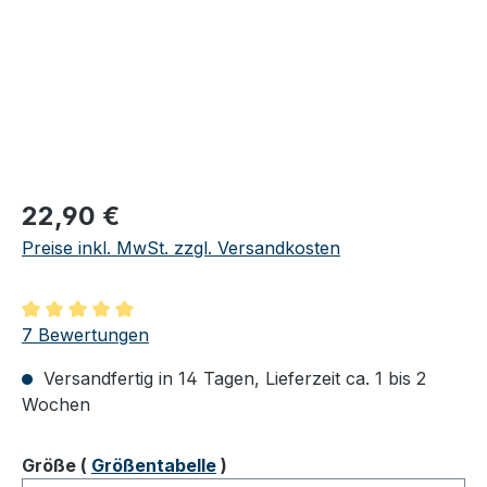
Regulärer Preis:
22,90 €
Preise inkl. MwSt. zzgl. Versandkosten
Durchschnittliche Bewertung von 5 von 5 Sternen
7 Bewertungen
Versandfertig in 14 Tagen, Lieferzeit ca. 1 bis 2
Wochen
auswählen
Größe
(
Größentabelle
)