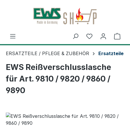
Zum Hauptinhalt springen
Ware
ERSATZTEILE / PFLEGE & ZUBEHÖR
Ersatzteile
EWS Reißverschlusslasche
für Art. 9810 / 9820 / 9860 /
9890
Bildergalerie überspringen