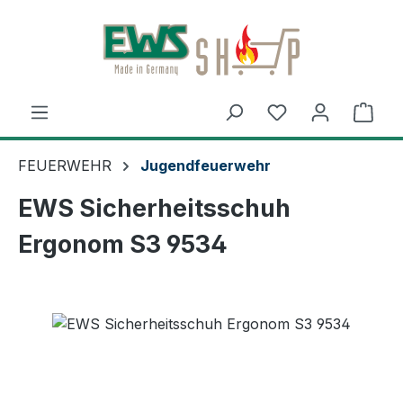
Zum Hauptinhalt springen
Ware
FEUERWEHR
Jugendfeuerwehr
EWS Sicherheitsschuh
Ergonom S3 9534
Bildergalerie überspringen