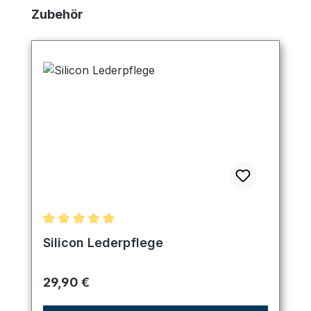
Produktgalerie überspringen
Zubehör
Durchschnittliche Bewertung von 5 von 5 Sternen
Silicon Lederpflege
Regulärer Preis:
29,90 €