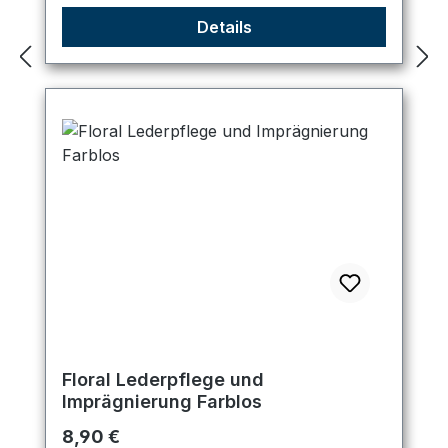
Details
Floral Lederpflege und
Imprägnierung Farblos
Regulärer Preis:
8,90 €