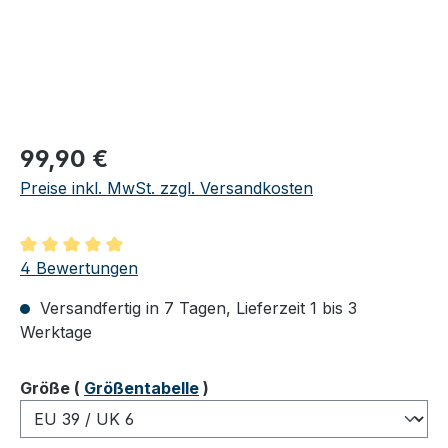
Regulärer Preis:
99,90 €
Preise inkl. MwSt. zzgl. Versandkosten
Durchschnittliche Bewertung von 5 von 5 Sternen
4 Bewertungen
Versandfertig in 7 Tagen, Lieferzeit 1 bis 3
Werktage
auswählen
Größe
(
Größentabelle
)