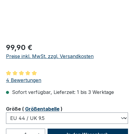
Regulärer Preis:
99,90 €
Preise inkl. MwSt. zzgl. Versandkosten
Durchschnittliche Bewertung von 5 von 5 Sternen
4 Bewertungen
Sofort verfügbar, Lieferzeit: 1 bis 3 Werktage
auswählen
Größe
(
Größentabelle
)
Produkt Anzahl: Gib den gewünschten We