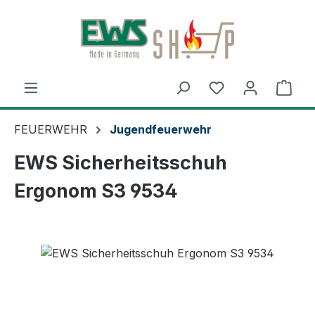
Zum Hauptinhalt springen
Ware
FEUERWEHR
Jugendfeuerwehr
EWS Sicherheitsschuh
Ergonom S3 9534
Bildergalerie überspringen