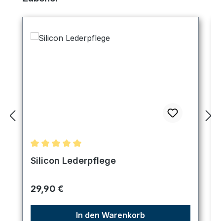
Durchschnittliche Bewertung von 5 von 5 Sternen
Silicon Lederpflege
Regulärer Preis:
29,90 €
In den Warenkorb