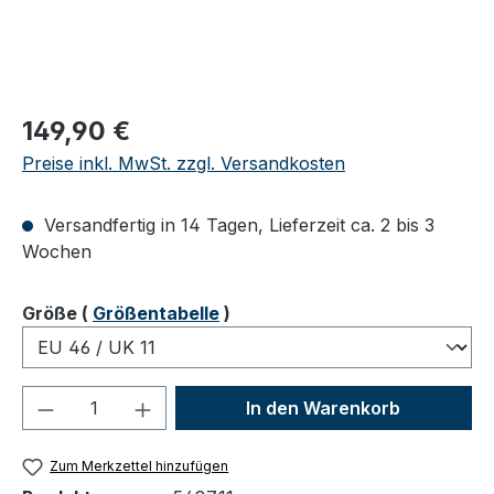
Regulärer Preis:
149,90 €
Preise inkl. MwSt. zzgl. Versandkosten
Versandfertig in 14 Tagen, Lieferzeit ca. 2 bis 3
Wochen
auswählen
Größe
(
Größentabelle
)
Produkt Anzahl: Gib den gewünschten We
In den Warenkorb
Zum Merkzettel hinzufügen