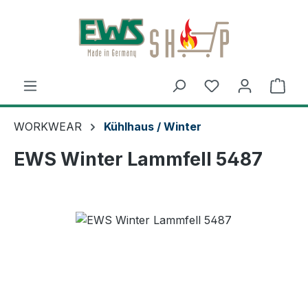
Zum Hauptinhalt springen
Ware
WORKWEAR
Kühlhaus / Winter
EWS Winter Lammfell 5487
Bildergalerie überspringen