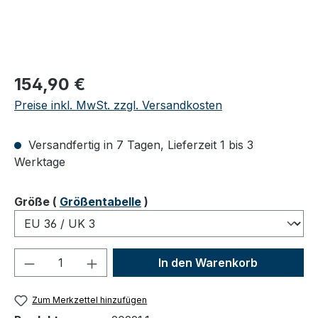
Regulärer Preis:
154,90 €
Preise inkl. MwSt. zzgl. Versandkosten
Versandfertig in 7 Tagen, Lieferzeit 1 bis 3
Werktage
auswählen
Größe
(
Größentabelle
)
Produkt Anzahl: Gib den gewünschten We
In den Warenkorb
Zum Merkzettel hinzufügen