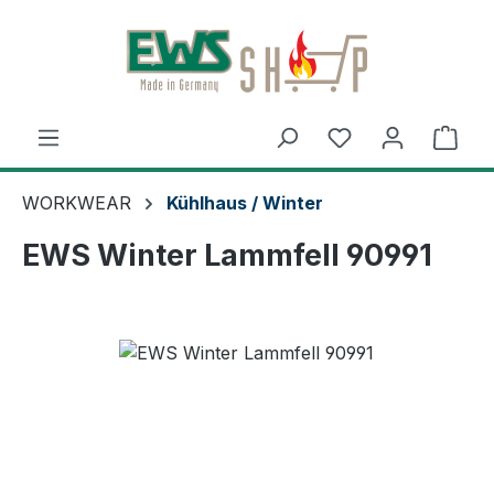
Zum Hauptinhalt springen
Ware
WORKWEAR
Kühlhaus / Winter
EWS Winter Lammfell 90991
Bildergalerie überspringen