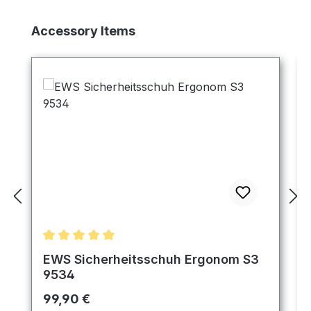
Produktgalerie überspringen
Accessory Items
Durchschnittliche Bewertung von 5 von 5 Sternen
EWS Sicherheitsschuh Ergonom S3
9534
Regulärer Preis:
99,90 €