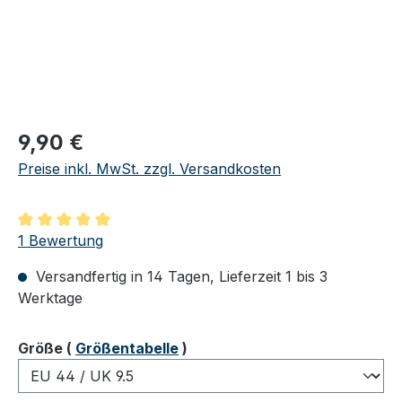
Regulärer Preis:
9,90 €
Preise inkl. MwSt. zzgl. Versandkosten
Durchschnittliche Bewertung von 5 von 5 Sternen
1 Bewertung
Versandfertig in 14 Tagen, Lieferzeit 1 bis 3
Werktage
auswählen
Größe
(
Größentabelle
)