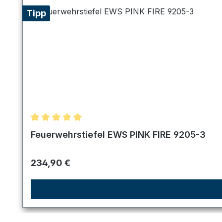
Tipp
Durchschnittliche Bewertung von 5 von 5 Sternen
Feuerwehrstiefel EWS PINK FIRE 9205-3
Regulärer Preis:
234,90 €