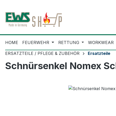
m Hauptinhalt springen
Zur Suche springen
Zur Hauptnavigation springen
HOME
FEUERWEHR
RETTUNG
WORKWEAR
ERSATZTEILE / PFLEGE & ZUBEHÖR
Ersatzteile
Schnürsenkel Nomex S
Bildergalerie überspringen