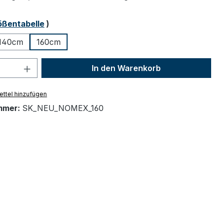
ählen
ößentabelle
)
140cm
160cm
 Anzahl: Gib den gewünschten Wert ein 
In den Warenkorb
ttel hinzufügen
mmer:
SK_NEU_NOMEX_160