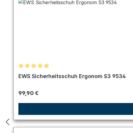
Durchschnittliche Bewertung von 5 von 5 Sternen
EWS Sicherheitsschuh Ergonom S3 9534
Regulärer Preis:
99,90 €