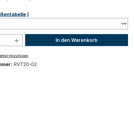
ählen
ßentabelle
)
 Anzahl: Gib den gewünschten Wert ein 
In den Warenkorb
ttel hinzufügen
mmer:
RVT20-02