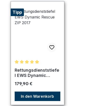
Tipp
Durchschnittliche Bewertung von 4.89 von 5 Ster
Rettungsdienststiefe
l EWS Dynamic
Rescue ZIP 2017
Regulärer Preis:
179,90 €
In den Warenkorb