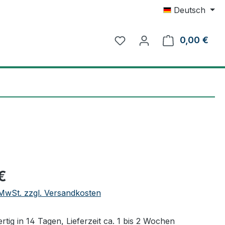
Deutsch
0,00 €
Ware
eis:
€
. MwSt. zzgl. Versandkosten
tig in 14 Tagen, Lieferzeit ca. 1 bis 2 Wochen