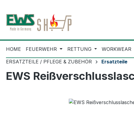
m Hauptinhalt springen
Zur Suche springen
Zur Hauptnavigation springen
HOME
FEUERWEHR
RETTUNG
WORKWEAR
ERSATZTEILE / PFLEGE & ZUBEHÖR
Ersatzteile
EWS Reißverschlusslasch
Bildergalerie überspringen