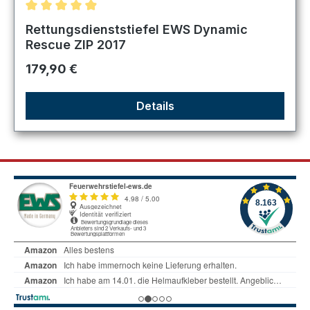
Durchschnittliche Bewertung von 4.89 von 5 Sternen
Rettungsdienststiefel EWS Dynamic
Rescue ZIP 2017
Regulärer Preis:
179,90 €
Details