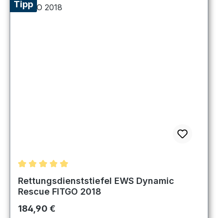
Tipp
Durchschnittliche Bewertung von 5 von 5 Sternen
Rettungsdienststiefel EWS Dynamic
Rescue FITGO 2018
Regulärer Preis:
184,90 €