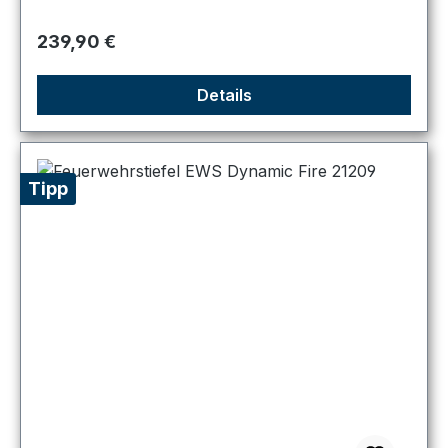
Regulärer Preis:
239,90 €
Details
Tipp