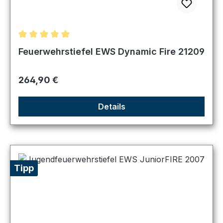
Durchschnittliche Bewertung von 5 von 5 Sternen
Feuerwehrstiefel EWS Dynamic Fire 21209
Regulärer Preis:
264,90 €
Details
Tipp