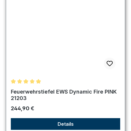
Durchschnittliche Bewertung von 5 von 5 Sternen
Feuerwehrstiefel EWS Dynamic Fire PINK
21203
Regulärer Preis:
244,90 €
Details