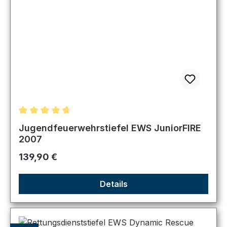
Durchschnittliche Bewertung von 4.67 von 5 Sternen
Jugendfeuerwehrstiefel EWS JuniorFIRE
2007
Regulärer Preis:
139,90 €
Details