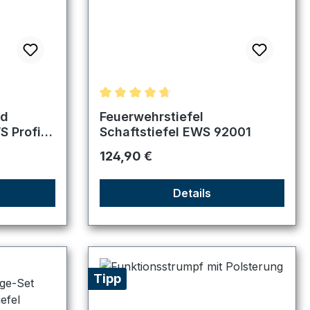
tung von 5 von 5 Sternen
Durchschnittliche Bewertung von 4.83 
nd
Feuerwehrstiefel
S Profi
Schaftstiefel EWS 92001
Regulärer Preis:
124,90 €
Details
Tipp