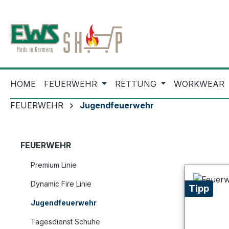
m Hauptinhalt springen
Zur Suche springen
Zur Hauptnavigation springen
HOME
FEUERWEHR
RETTUNG
WORKWEAR
FEUERWEHR
Jugendfeuerwehr
FEUERWEHR
Premium Linie
Dynamic Fire Linie
Tipp
Jugendfeuerwehr
Tagesdienst Schuhe