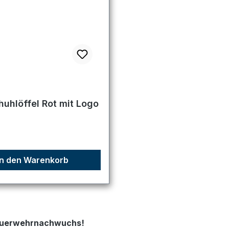
uhlöffel Rot mit Logo
r Preis:
In den Warenkorb
Feuerwehrnachwuchs!