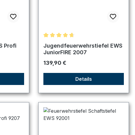
Durchschnittliche Bewertung von 4.67 
 Profi
Jugendfeuerwehrstiefel EWS
JuniorFIRE 2007
Regulärer Preis:
139,90 €
Details