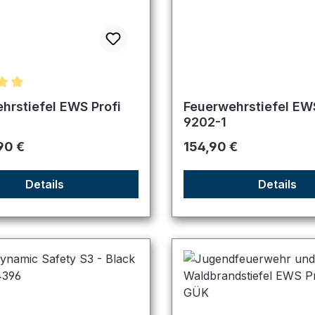
nittliche Bewertung von 4.98 von 5 Sternen
hrstiefel EWS Profi
Feuerwehrstiefel EWS
9202-1
r Preis:
Regulärer Preis:
90 €
154,90 €
Details
Details