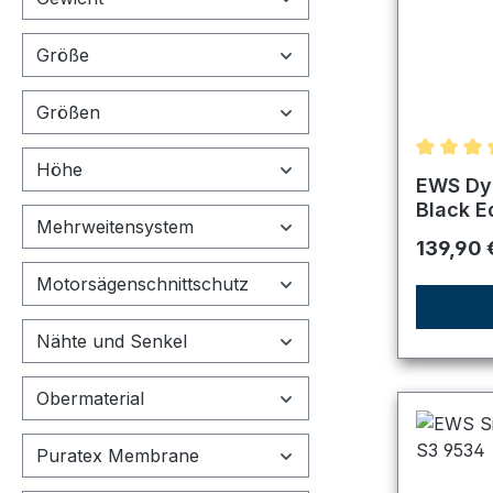
Größe
Größen
Höhe
Durchsch
EWS Dyn
Black E
Mehrweitensystem
Reguläre
139,90 
Motorsägenschnittschutz
Nähte und Senkel
Obermaterial
Puratex Membrane