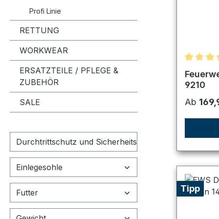
Profi Linie
RETTUNG
WORKWEAR
Durchsch
ERSATZTEILE / PFLEGE &
Feuerwe
ZUBEHÖR
9210
Reguläre
Ab
169,
SALE
Durchtrittschutz und Sicherheitskappe
Einlegesohle
Tipp
Futter
Gewicht