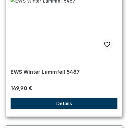
EWS Winter Lammfell 5487
Regulärer Preis:
149,90 €
Details