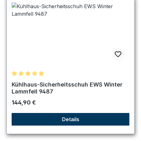
Durchschnittliche Bewertung von 5 von 5 Sternen
Kühlhaus-Sicherheitsschuh EWS Winter
Lammfell 9487
Regulärer Preis:
144,90 €
Details