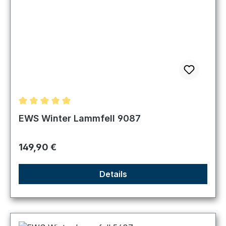
Durchschnittliche Bewertung von 5 von 5 Sternen
EWS Winter Lammfell 9087
Regulärer Preis:
149,90 €
Details