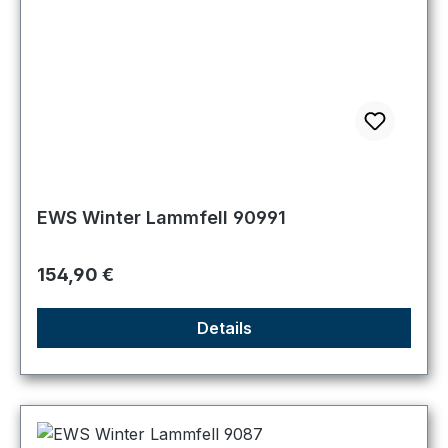
EWS Winter Lammfell 90991
Regulärer Preis:
154,90 €
Details