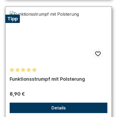
Tipp
Durchschnittliche Bewertung von 5 von 5 Sternen
Funktionsstrumpf mit Polsterung
Regulärer Preis:
8,90 €
Details