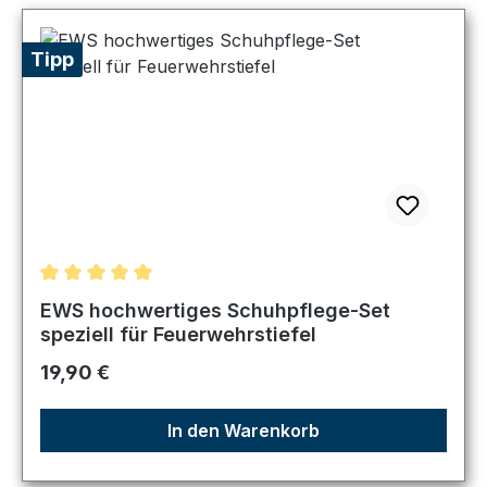
Tipp
Durchschnittliche Bewertung von 5 von 5 Sternen
EWS hochwertiges Schuhpflege-Set
speziell für Feuerwehrstiefel
Regulärer Preis:
19,90 €
In den Warenkorb