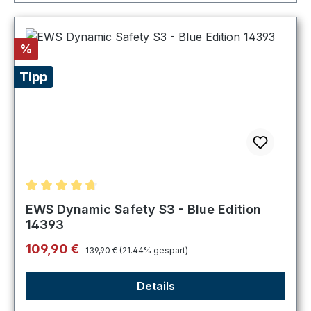
Rabatt
%
Tipp
Durchschnittliche Bewertung von 4.8 von 5 Sternen
EWS Dynamic Safety S3 - Blue Edition
14393
Regulärer Preis:
Verkaufspreis:
109,90 €
139,90 €
(21.44% gespart)
Details