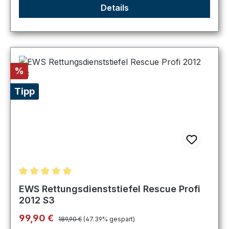
Details
Rabatt
%
Tipp
Durchschnittliche Bewertung von 5 von 5 Sternen
EWS Rettungsdienststiefel Rescue Profi
2012 S3
Regulärer Preis:
Verkaufspreis:
99,90 €
189,90 €
(47.39% gespart)