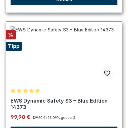
Rabatt
%
Tipp
Durchschnittliche Bewertung von 5 von 5 Sternen
EWS Dynamic Safety S3 – Blue Edition
14373
Regulärer Preis:
Verkaufspreis:
99,90 €
129,90 €
(23.09% gespart)