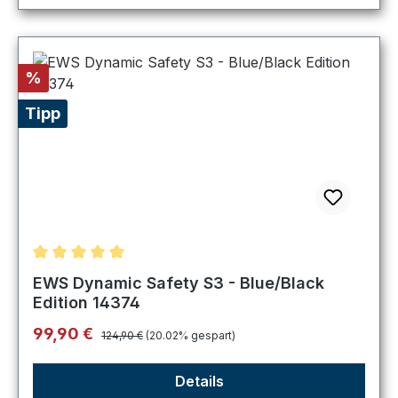
Rabatt
%
Tipp
Durchschnittliche Bewertung von 5 von 5 Sternen
EWS Dynamic Safety S3 - Blue/Black
Edition 14374
Regulärer Preis:
Verkaufspreis:
99,90 €
124,90 €
(20.02% gespart)
Details