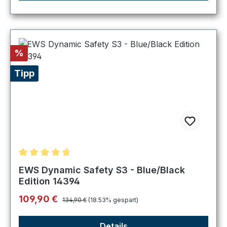
Rabatt
%
Tipp
Durchschnittliche Bewertung von 4.75 von 5 Sternen
EWS Dynamic Safety S3 - Blue/Black
Edition 14394
Regulärer Preis:
Verkaufspreis:
109,90 €
134,90 €
(18.53% gespart)
Details