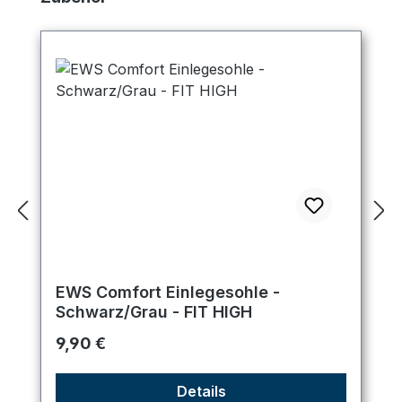
EWS Comfort Einlegesohle -
Schwarz/Grau - FIT HIGH
Regulärer Preis:
9,90 €
Details