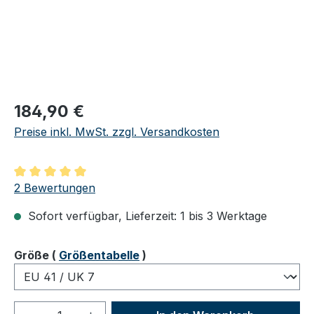
Regulärer Preis:
184,90 €
Preise inkl. MwSt. zzgl. Versandkosten
Durchschnittliche Bewertung von 5 von 5 Sternen
2 Bewertungen
Sofort verfügbar, Lieferzeit: 1 bis 3 Werktage
auswählen
Größe
(
Größentabelle
)
Produkt Anzahl: Gib den gewünschten We