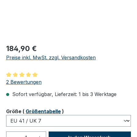
Regulärer Preis:
184,90 €
Preise inkl. MwSt. zzgl. Versandkosten
Durchschnittliche Bewertung von 5 von 5 Sternen
2 Bewertungen
Sofort verfügbar, Lieferzeit: 1 bis 3 Werktage
auswählen
Größe
(
Größentabelle
)
Produkt Anzahl: Gib den gewünschten We