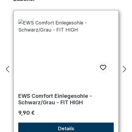
EWS Comfort Einlegesohle -
Schwarz/Grau - FIT HIGH
Regulärer Preis:
9,90 €
Details