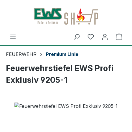
Zum Hauptinhalt springen
Ware
FEUERWEHR
Premium Linie
Feuerwehrstiefel EWS Profi
Exklusiv 9205-1
Bildergalerie überspringen