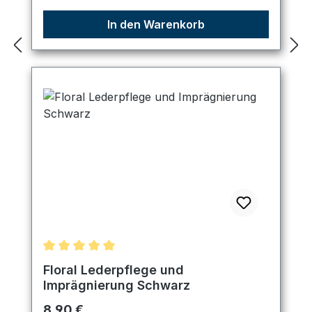
In den Warenkorb
Durchschnittliche Bewertung von 5 von 5 Sternen
Floral Lederpflege und
Imprägnierung Schwarz
Regulärer Preis:
8,90 €