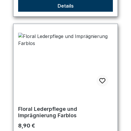
Details
Floral Lederpflege und
Imprägnierung Farblos
Regulärer Preis:
8,90 €