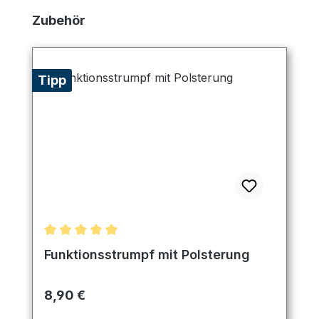
Produktgalerie überspringen
Zubehör
Tipp
Durchschnittliche Bewertung von 5 von 5 Sternen
Funktionsstrumpf mit Polsterung
Regulärer Preis:
8,90 €