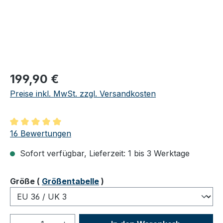
Regulärer Preis:
199,90 €
Preise inkl. MwSt. zzgl. Versandkosten
Durchschnittliche Bewertung von 5 von 5 Sternen
16 Bewertungen
Sofort verfügbar, Lieferzeit: 1 bis 3 Werktage
auswählen
Größe
(
Größentabelle
)
Produkt Anzahl: Gib den gewünschten We