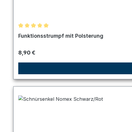
Durchschnittliche Bewertung von 5 von 5 Sternen
Funktionsstrumpf mit Polsterung
Regulärer Preis:
8,90 €