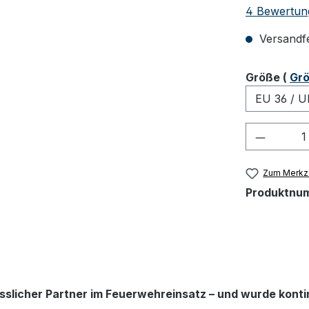
Durchschnit
4 Bewertun
Versandfer
ausw
Größe
(
Grö
Produkt
Zum Merkze
Produktnu
ässlicher Partner im Feuerwehreinsatz – und wurde kontin