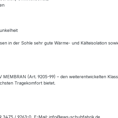
en
unkelheit
issen in der Sohle sehr gute Wärme- und Kälteisolation s
BRAN (Art. 9205-99) – den weiterentwickelten Klassiker,
chsten Tragekomfort bietet.
49 3475 / 9263-0, E-Mail: info@ews-schuhfabrik.de