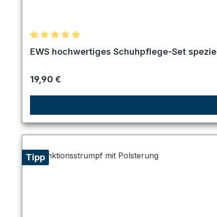
Durchschnittliche Bewertung von 5 von 5 Sternen
EWS hochwertiges Schuhpflege-Set speziell
Regulärer Preis:
19,90 €
Tipp