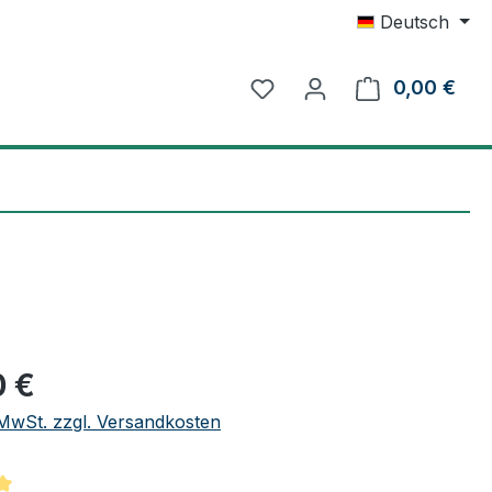
Deutsch
0,00 €
Ware
eis:
0 €
. MwSt. zzgl. Versandkosten