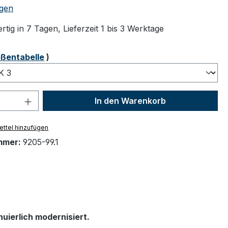
tliche Bewertung von 5 von 5 Sternen
gen
tig in 7 Tagen, Lieferzeit 1 bis 3 Werktage
ählen
ßentabelle
)
 Anzahl: Gib den gewünschten Wert ein 
In den Warenkorb
ttel hinzufügen
mmer:
9205-99.1
uierlich modernisiert.