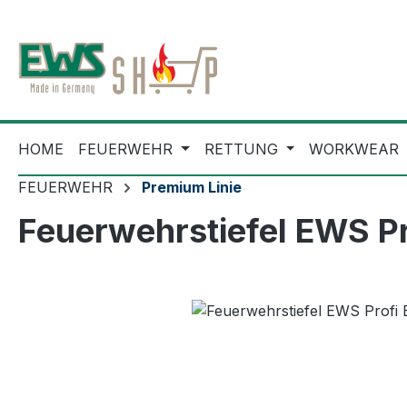
m Hauptinhalt springen
Zur Suche springen
Zur Hauptnavigation springen
HOME
FEUERWEHR
RETTUNG
WORKWEAR
FEUERWEHR
Premium Linie
Feuerwehrstiefel EWS Pr
Bildergalerie überspringen