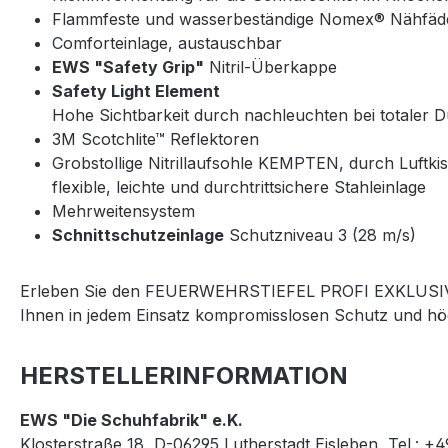
Flammfeste und wasserbeständige Nomex® Nähfäd
Comforteinlage, austauschbar
EWS "Safety Grip"
Nitril-Überkappe
Safety Light Element
Hohe Sichtbarkeit durch nachleuchten bei totaler D
3M Scotchlite™ Reflektoren
Grobstollige Nitrillaufsohle KEMPTEN, durch Luftk
flexible, leichte und durchtrittsichere Stahleinlage
Mehrweitensystem
Schnittschutzeinlage
Schutzniveau 3 (28 m/s)
Erleben Sie den FEUERWEHRSTIEFEL PROFI EXKLUSIV MEM
Ihnen in jedem Einsatz kompromisslosen Schutz und hö
HERSTELLERINFORMATION
EWS "Die Schuhfabrik" e.K.
Klosterstraße 18, D-06295 Lutherstadt Eisleben, Tel.: +